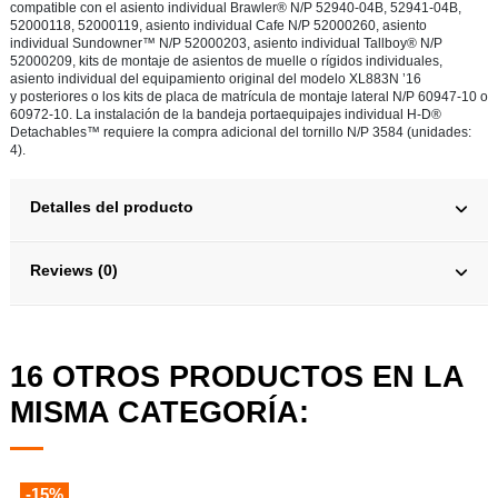
compatible con el asiento individual Brawler® N/P 52940-04B, 52941-04B,
52000118, 52000119, asiento individual Cafe N/P 52000260, asiento
individual Sundowner™ N/P 52000203, asiento individual Tallboy® N/P
52000209, kits de montaje de asientos de muelle o rígidos individuales,
asiento individual del equipamiento original del modelo XL883N ’16
y posteriores o los kits de placa de matrícula de montaje lateral N/P 60947-10 o
60972-10. La instalación de la bandeja portaequipajes individual H-D®
Detachables™ requiere la compra adicional del tornillo N/P 3584 (unidades:
4).
Detalles del producto
Reviews (0)
16 OTROS PRODUCTOS EN LA
MISMA CATEGORÍA:
-15%