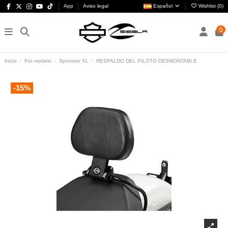
App
Aviso legal
Español
Wishlist (
0
)
0
Inicio
Por modelo
Sportster XL
RESPALDO DEL PILOTO DESMONTABLE
-15%