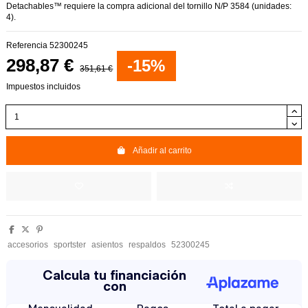
Detachables™ requiere la compra adicional del tornillo N/P 3584 (unidades:
4).
Referencia
52300245
298,87 €
-15%
351,61 €
Impuestos incluidos
Añadir al carrito
accesorios
sportster
asientos
respaldos
52300245