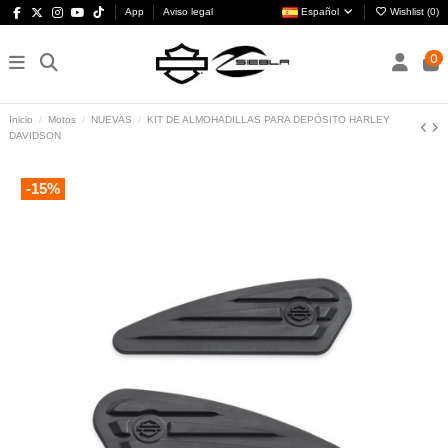
App
Aviso legal
Español
Wishlist (
0
)
0
Inicio
Motos
NUEVAS
KIT DE ALMOHADILLAS PARA DEPÓSITO HARLEY
DAVIDSON
-15%