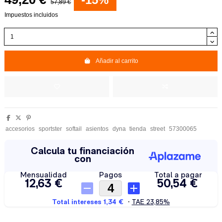
57,89 €
Impuestos incluidos
Añadir al carrito
accesorios
sportster
softail
asientos
dyna
tienda
street
57300065