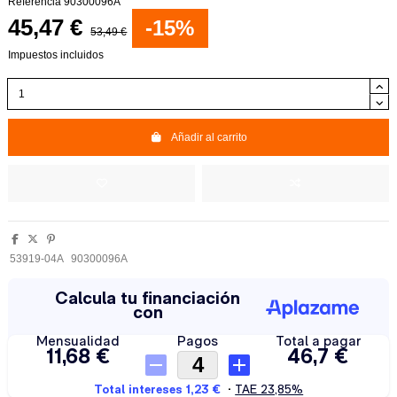
Referencia
90300096A
45,47 €
-15%
53,49 €
Impuestos incluidos
Añadir al carrito
53919-04A
90300096A