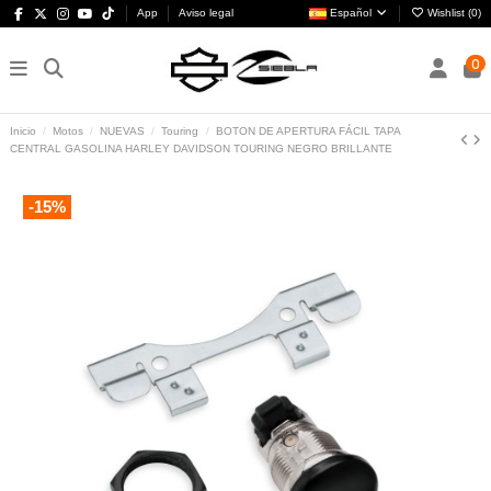
App
Aviso legal
Español
Wishlist (
0
)
0
Inicio
Motos
NUEVAS
Touring
BOTON DE APERTURA FÁCIL TAPA
CENTRAL GASOLINA HARLEY DAVIDSON TOURING NEGRO BRILLANTE
-15%