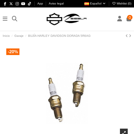
App
Aviso legal
Español
Wishlist (
0
)
0
Inicio
Garaje
BUJÍA HARLEY DAVIDSON DORADA 5R6AG
-20%