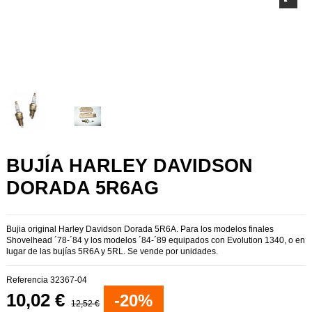
BUJÍA HARLEY DAVIDSON
DORADA 5R6AG
Bujia original Harley Davidson
Dorada
5R6A. Para los modelos finales
Shovelhead ´78-´84 y los modelos ´84-´89 equipados con Evolution 1340, o en
lugar de las bujías 5R6A y 5RL. Se vende por unidades.
Referencia
32367-04
10,02 €
-20%
12,52 €