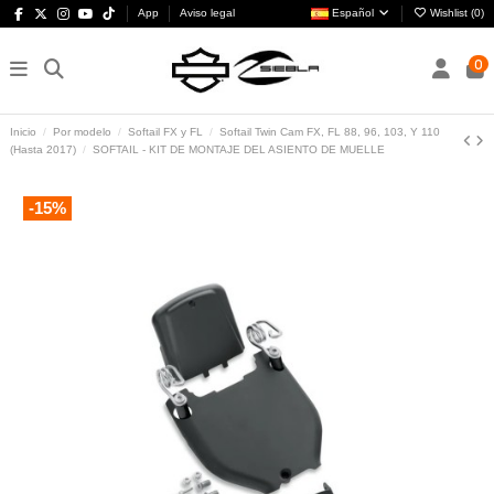
App
Aviso legal
Español
Wishlist (
0
)
0
Inicio
Por modelo
Softail FX y FL
Softail Twin Cam FX, FL 88, 96, 103, Y 110
(Hasta 2017)
SOFTAIL - KIT DE MONTAJE DEL ASIENTO DE MUELLE
-15%