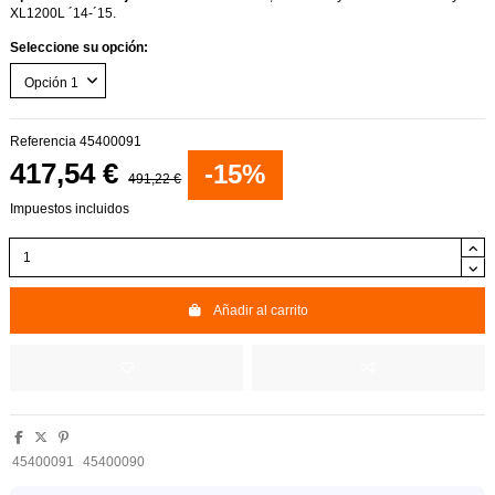
XL1200L ´14-´15.
Seleccione su opción:
Referencia
45400091
417,54 €
-15%
491,22 €
Impuestos incluidos
Añadir al carrito
45400091
45400090