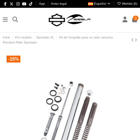
App
Aviso legal
Español
Wishlist (
0
)
0
Inicio
Por modelo
Sportster XL
Kit de horquilla para un solo cartucho
Premium Ride Sportster
-15%