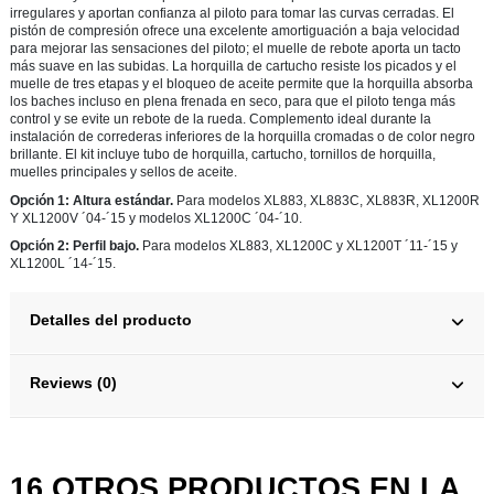
irregulares y aportan confianza al piloto para tomar las curvas cerradas. El
pistón de compresión ofrece una excelente amortiguación a baja velocidad
para mejorar las sensaciones del piloto; el muelle de rebote aporta un tacto
más suave en las subidas. La horquilla de cartucho resiste los picados y el
muelle de tres etapas y el bloqueo de aceite permite que la horquilla absorba
los baches incluso en plena frenada en seco, para que el piloto tenga más
control y se evite un rebote de la rueda. Complemento ideal durante la
instalación de correderas inferiores de la horquilla cromadas o de color negro
brillante. El kit incluye tubo de horquilla, cartucho, tornillos de horquilla,
muelles principales y sellos de aceite.
Opción 1: Altura estándar.
Para modelos XL883, XL883C, XL883R, XL1200R
Y XL1200V ´04-´15 y modelos XL1200C ´04-´10.
Opción 2: Perfil bajo.
Para modelos XL883, XL1200C y XL1200T ´11-´15 y
XL1200L ´14-´15.
Detalles del producto
Reviews (0)
16 OTROS PRODUCTOS EN LA