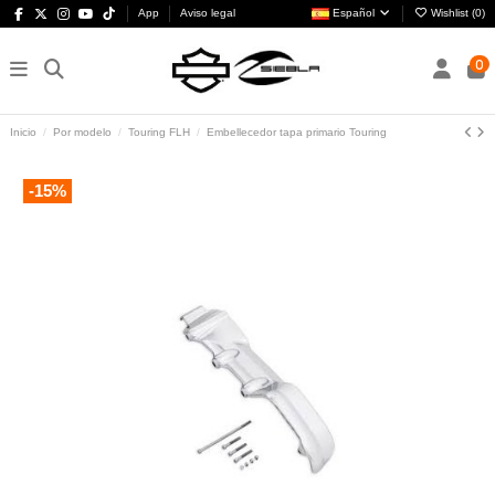
App
Aviso legal
Español
Wishlist (
0
)
0
Inicio
Por modelo
Touring FLH
Embellecedor tapa primario Touring
-15%