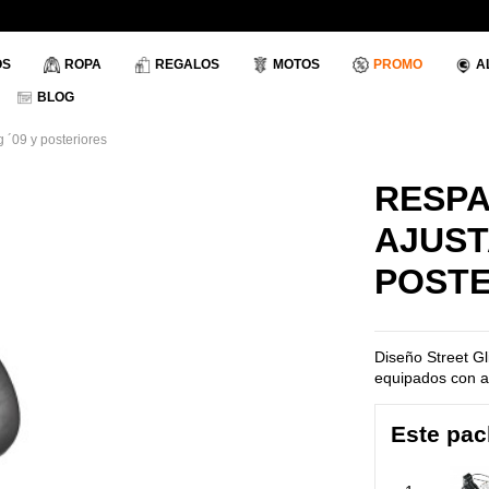
OS
ROPA
REGALOS
MOTOS
PROMO
A
BLOG
g ´09 y posteriores
RESPA
AJUST
POSTE
Diseño Street Gl
equipados con a
Este pac