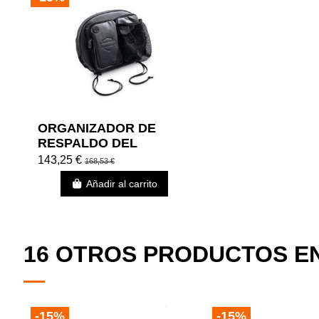
ORGANIZADOR DE
RESPALDO DEL
CONDUCTOR
143,25 €
168,53 €
Añadir al carrito
16 OTROS PRODUCTOS EN
-15%
-15%