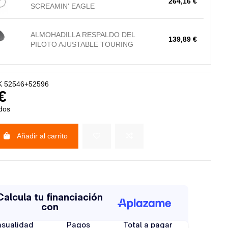
264,16 €
SCREAMIN' EAGLE
ALMOHADILLA RESPALDO DEL
139,89 €
PILOTO AJUSTABLE TOURING
 52546+52596
€
idos
Añadir al carrito