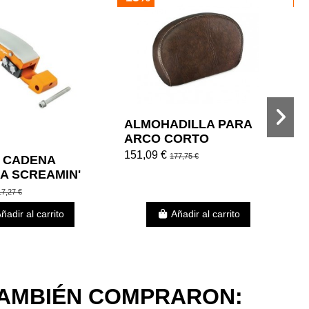
ALMOHADILLA PARA
ARCO CORTO
MAHOGANY BROWN
151,09 €
177,75 €
 CADENA
D
A SCREAMIN'
D
HARLEY
B
1
17,27 €
ON
ñadir al carrito
Añadir al carrito
TAMBIÉN COMPRARON: