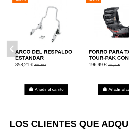
ARCO DEL RESPALDO
FORRO PARA T
ESTANDAR
TOUR-PAK CON
REGULABLE CROMADO
ORGANIZADOR 
358,21 €
196,99 €
421,42 €
231,75 €
Añadir al carrito
Añadir al ca
LOS CLIENTES QUE ADQ