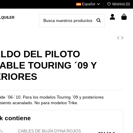
Español
Wishlist (
0
)
LQUILER
LDO DEL PILOTO
ABLE TOURING ´09 Y
RIORES
ide ´06-´10. Para los modelos Touring ´09 y posteriores
siento acanalado. No para modelos Trike.
k contiene
CABLES DE BUJÍA DYNA ROJOS