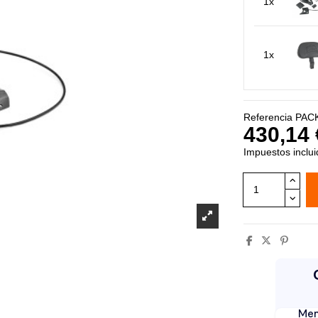
1x
1x
Referencia
PACK
430,14 
Impuestos inclu