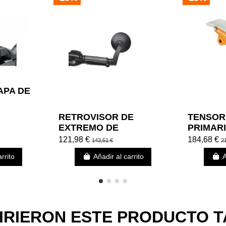
APA DE
– GRIS
RETROVISOR DE
TENSOR
EXTREMO DE
PRIMARI
MANILLAR REDONDO -
EAGLE 
121,98 €
184,68 €
143,51 €
2
LADO IZQUIERDO
DAVIDS
rrito
Añadir al carrito
A
UIRIERON ESTE PRODUCTO 