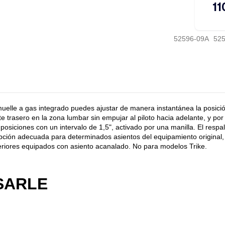
52596-09A
52
 muelle a gas integrado puedes ajustar de manera instantánea la posici
 trasero en la zona lumbar sin empujar al piloto hacia adelante, y por 
osiciones con un intervalo de 1,5", activado por una manilla. El respald
pción adecuada para determinados asientos del equipamiento original, 
teriores equipados con asiento acanalado. No para modelos Trike.
SARLE